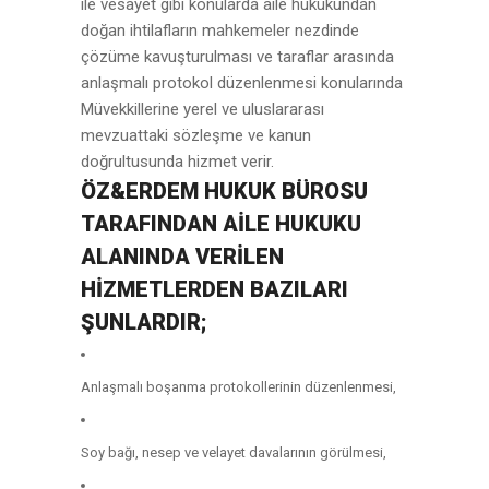
ile vesayet gibi konularda aile hukukundan
doğan ihtilafların mahkemeler nezdinde
çözüme kavuşturulması ve taraflar arasında
anlaşmalı protokol düzenlenmesi konularında
Müvekkillerine yerel ve uluslararası
mevzuattaki sözleşme ve kanun
doğrultusunda hizmet verir.
ÖZ&ERDEM HUKUK BÜROSU
TARAFINDAN AILE HUKUKU
ALANINDA VERILEN
HIZMETLERDEN BAZILARI
ŞUNLARDIR;
Anlaşmalı boşanma protokollerinin düzenlenmesi,
Soy bağı, nesep ve velayet davalarının görülmesi,