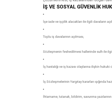
çözümlenmesi, iş kazalarından doğan dava
İŞ VE SOSYAL GÜVENLIK HU
İşe iade ve işçilik alacakları ile ilgili davaların a
Toplu iş davalarının açılması,
Sözleşmenin feshedilmesi hallerinde sulh ile ilgi
İş hastalığı ve iş kazası olaylarına ilişkin hukuki
İş Sözleşmelerinin Yargıtay kararları ışığında h
İhtarname, tutanak, bildirim, savunma yazılarının