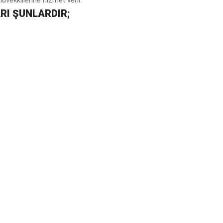
ekkillerine hizmet verir.
RI ŞUNLARDIR;