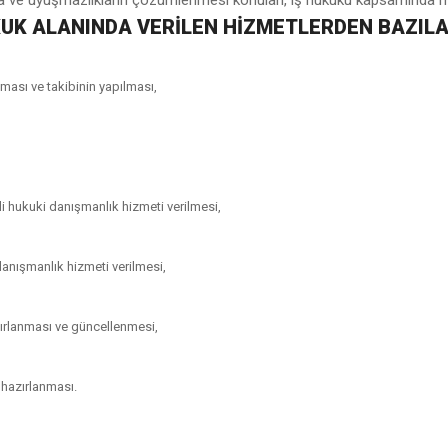
 ve uyuşmazlıkların çözümlenmesi konuları, iş hukuku kapsamında müv
KUK ALANINDA VERILEN HIZMETLERDEN BAZILA
çılması ve takibinin yapılması,
li hukuki danışmanlık hizmeti verilmesi,
 danışmanlık hizmeti verilmesi,
azırlanması ve güncellenmesi,
 hazırlanması.