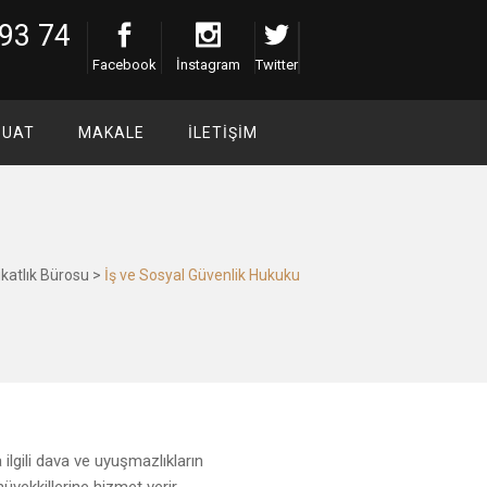
93 74
Facebook
İnstagram
Twitter
ZUAT
MAKALE
İLETIŞIM
atlık Bürosu
>
İş ve Sosyal Güvenlik Hukuku
ilgili dava ve uyuşmazlıkların