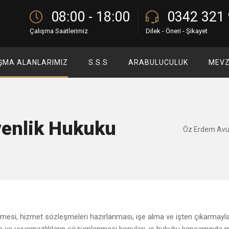
08:00 - 18:00
0342 321 
Çalışma Saatlerimiz
Dilek - Öneri - Şikayet
ŞMA ALANLARIMIZ
S.S.S
ARABULUCULUK
MEV
venlik Hukuku
Öz Erdem Avuk
lenmesi, hizmet sözleşmeleri hazırlanması, işe alma ve işten çıkarmayla 