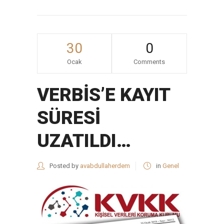
30
0
Ocak
Comments
VERBİS’E KAYIT
SÜRESİ
UZATILDI…
Posted by
avabdullaherdem
in
Genel