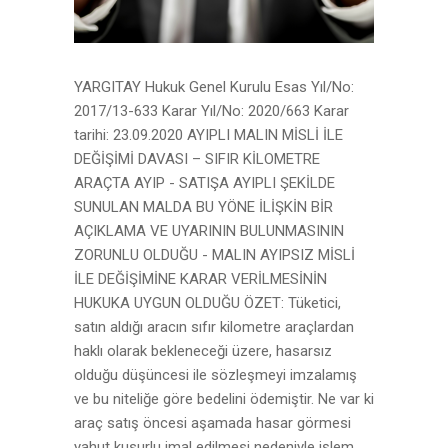
YARGITAY Hukuk Genel Kurulu Esas Yıl/No:
2017/13-633 Karar Yıl/No: 2020/663 Karar
tarihi: 23.09.2020 AYIPLI MALIN MİSLİ İLE
DEĞİŞİMİ DAVASI – SIFIR KİLOMETRE
ARAÇTA AYIP - SATIŞA AYIPLI ŞEKİLDE
SUNULAN MALDA BU YÖNE İLİŞKİN BİR
AÇIKLAMA VE UYARININ BULUNMASININ
ZORUNLU OLDUĞU - MALIN AYIPSIZ MİSLİ
İLE DEĞİŞİMİNE KARAR VERİLMESİNİN
HUKUKA UYGUN OLDUĞU ÖZET: Tüketici,
satın aldığı aracın sıfır kilometre araçlardan
haklı olarak bekleneceği üzere, hasarsız
olduğu düşüncesi ile sözleşmeyi imzalamış
ve bu niteliğe göre bedelini ödemiştir. Ne var ki
araç satış öncesi aşamada hasar görmesi
yahut kusurlu imal edilmesi nedeniyle işlem